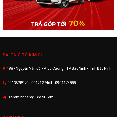
SALON Ô TÔ KIM CHI
188 - Nguyễn Văn Cừ - P. Võ Cường - TP Bắc Ninh - Tỉnh Bắc Ninh
0913528970 - 0912127464 - 0904175888
Diemminhnam@gmail.com