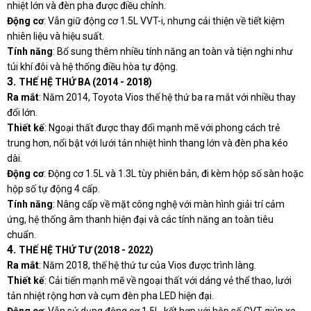
nhiệt lớn và đèn pha được điều chỉnh.
Động cơ
: Vẫn giữ động cơ 1.5L VVT-i, nhưng cải thiện về tiết kiệm
nhiên liệu và hiệu suất.
Tính năng
: Bổ sung thêm nhiều tính năng an toàn và tiện nghi như
túi khí đôi và hệ thống điều hòa tự động.
3.
THẾ HỆ THỨ BA (2014 - 2018)
Ra mắt
: Năm 2014, Toyota Vios thế hệ thứ ba ra mắt với nhiều thay
đổi lớn.
Thiết kế
: Ngoại thất được thay đổi mạnh mẽ với phong cách trẻ
trung hơn, nổi bật với lưới tản nhiệt hình thang lớn và đèn pha kéo
dài.
Động cơ
: Động cơ 1.5L và 1.3L tùy phiên bản, đi kèm hộp số sàn hoặc
hộp số tự động 4 cấp.
Tính năng
: Nâng cấp về mặt công nghệ với màn hình giải trí cảm
ứng, hệ thống âm thanh hiện đại và các tính năng an toàn tiêu
chuẩn.
4.
THẾ HỆ THỨ TƯ (2018 - 2022)
Ra mắt
: Năm 2018, thế hệ thứ tư của Vios được trình làng.
Thiết kế
: Cải tiến mạnh mẽ về ngoại thất với dáng vẻ thể thao, lưới
tản nhiệt rộng hơn và cụm đèn pha LED hiện đại.