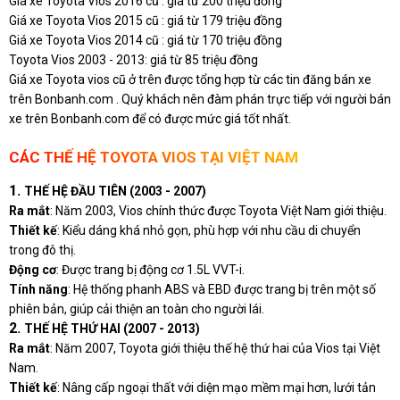
Giá xe Toyota Vios 2016 cũ : giá từ 200 triệu đồng
Giá xe Toyota Vios 2015 cũ : giá từ 179 triệu đồng
Giá xe Toyota Vios 2014 cũ : giá từ 170 triệu đồng
Toyota Vios 2003 - 2013: giá từ 85 triệu đồng
Giá xe Toyota vios cũ
ở trên được tổng hợp từ các tin đăng bán xe
trên Bonbanh.com . Quý khách nên đàm phán trực tiếp với người bán
xe trên Bonbanh.com để có được mức giá tốt nhất.
CÁC THẾ HỆ TOYOTA VIOS TẠI VIỆT NAM
1.
THẾ HỆ ĐẦU TIÊN (2003 - 2007)
Ra mắt
: Năm 2003, Vios chính thức được Toyota Việt Nam giới thiệu.
Thiết kế
: Kiểu dáng khá nhỏ gọn, phù hợp với nhu cầu di chuyển
trong đô thị.
Động cơ
: Được trang bị động cơ 1.5L VVT-i.
Tính năng
: Hệ thống phanh ABS và EBD được trang bị trên một số
phiên bản, giúp cải thiện an toàn cho người lái.
2.
THẾ HỆ THỨ HAI (2007 - 2013)
Ra mắt
: Năm 2007, Toyota giới thiệu thế hệ thứ hai của Vios tại Việt
Nam.
Thiết kế
: Nâng cấp ngoại thất với diện mạo mềm mại hơn, lưới tản