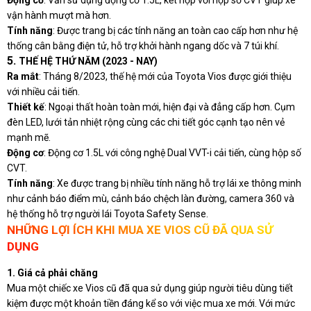
Động cơ
: Vẫn sử dụng động cơ 1.5L, kết hợp với hộp số CVT giúp xe
vận hành mượt mà hơn.
Tính năng
: Được trang bị các tính năng an toàn cao cấp hơn như hệ
thống cân bằng điện tử, hỗ trợ khởi hành ngang dốc và 7 túi khí.
5.
THẾ HỆ THỨ NĂM (2023 - NAY)
Ra mắt
: Tháng 8/2023, thế hệ mới của Toyota Vios được giới thiệu
với nhiều cải tiến.
Thiết kế
: Ngoại thất hoàn toàn mới, hiện đại và đẳng cấp hơn. Cụm
đèn LED, lưới tản nhiệt rộng cùng các chi tiết góc cạnh tạo nên vẻ
mạnh mẽ.
Động cơ
: Động cơ 1.5L với công nghệ Dual VVT-i cải tiến, cùng hộp số
CVT.
Tính năng
: Xe được trang bị nhiều tính năng hỗ trợ lái xe thông minh
như cảnh báo điểm mù, cảnh báo chệch làn đường, camera 360 và
hệ thống hỗ trợ người lái Toyota Safety Sense.
NHỮNG LỢI ÍCH KHI MUA XE VIOS CŨ ĐÃ QUA SỬ
DỤNG
1. Giá cả phải chăng
Mua một chiếc xe Vios cũ đã qua sử dụng giúp người tiêu dùng tiết
kiệm được một khoản tiền đáng kể so với việc mua xe mới. Với mức