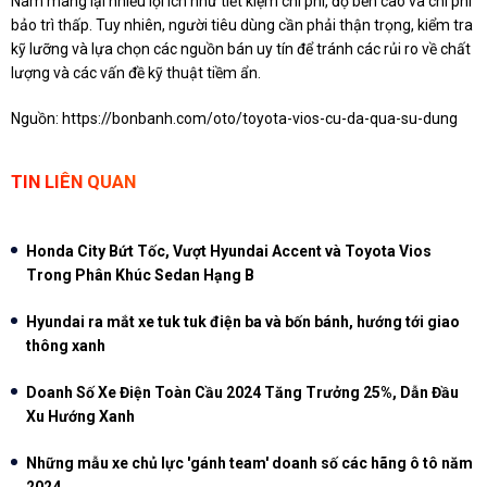
Nam mang lại nhiều lợi ích như tiết kiệm chi phí, độ bền cao và chi phí
bảo trì thấp. Tuy nhiên, người tiêu dùng cần phải thận trọng, kiểm tra
kỹ lưỡng và lựa chọn các nguồn bán uy tín để tránh các rủi ro về chất
lượng và các vấn đề kỹ thuật tiềm ẩn.
Nguồn:
https://bonbanh.com/oto/toyota-vios-cu-da-qua-su-dung
TIN LIÊN QUAN
Honda City Bứt Tốc, Vượt Hyundai Accent và Toyota Vios
Trong Phân Khúc Sedan Hạng B
Hyundai ra mắt xe tuk tuk điện ba và bốn bánh, hướng tới giao
thông xanh
Doanh Số Xe Điện Toàn Cầu 2024 Tăng Trưởng 25%, Dẫn Đầu
Xu Hướng Xanh
Những mẫu xe chủ lực 'gánh team' doanh số các hãng ô tô năm