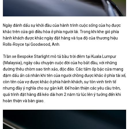
Ngày đánh dấu sự khởi đầu của hành trình cuộc sống của họ được
khắc trên cửa gió điều hòa ở phía người lái. Trong khi khe gió phía
hành khách được khắc ngày đặt hàng và tọa độ của thương hiệu
Rolls‑Royce tại Goodwood, Anh.
Trần xe Bespoke Starlight mô tả bầu trời đêm tại Kuala Lumpur
(Malaysia), ngày câu chuyện cuộc đời của họ bắt đầu, với những
đường thêu chòm sao tinh xảo, độc đáo. Các tấm ốp bậc cửa mang
đậm dấu ấn cá nhân khi tên của người chồng được khắc ở phía tài xế,
còn tên của vợ được khắc ở phía hành khách, sự tôn vinh tinh tế
nhưng đầy ý nghĩa cho sự gắn kết. Để hoàn thiện các yêu cầu trên,
quá trình đặt hàng đã kéo dài hơn 2 năm từ lúc lên ý tưởng đến khi
hoàn thiện và bàn giao.