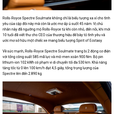
Rolls-Royce Spectre Soulmate không chỉ là biểu tượng xa xỉ cho tình
yêu của cặp đôi này mà còn là ước mơ ấp ủ suốt 45 năm. Vị chủ
nhân này đã ngưỡng mộ Rolls-Royce từ khi còn nhỏ, đến nỗi, khi mới
10 tuổi đã viết thư cho CEO của thương hiệu để bày tỏ tình yêu và
ước mơ sở hữu một chiếc xe mang biểu tượng Spirit of Ecstasy.
Về sức mạnh, Rolls-Royce Spectre Soulmate trang bị 2 động cơ điện
với tổng công suất 585 mã lực và mô-men xoắn 900 Nm. Bộ pin
lithium-ion 102 kWh có phạm vi di chuyển tối đa 530 km. Khả năng
tăng tốc từ 0 lên 100 km/h đạt 4,5 giây, tổng trọng lượng của
Spectre lên đến 2.890 kg.