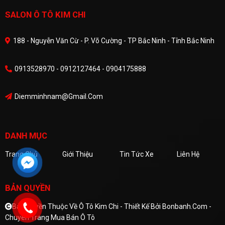
SALON Ô TÔ KIM CHI
188 - Nguyễn Văn Cừ - P. Võ Cường - TP Bắc Ninh - Tỉnh Bắc Ninh
0913528970 - 0912127464 - 0904175888
Diemminhnam@gmail.com
DANH MỤC
Trang Chủ
Giới Thiệu
Tin Tức Xe
Liên Hệ
BẢN QUYỀN
Bản Quyền Thuộc Về Ô Tô Kim Chi -
Thiết Kế Bởi
Bonbanh.com -
Chuyên Trang Mua Bán Ô Tô