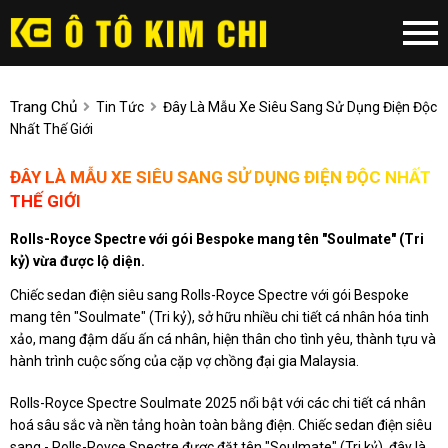
Trang Chủ
Tin Tức
Đây Là Mẫu Xe Siêu Sang Sử Dụng Điện Độc
Nhất Thế Giới
ĐÂY LÀ MẪU XE SIÊU SANG SỬ DỤNG ĐIỆN ĐỘC NHẤT
THẾ GIỚI
Rolls-Royce Spectre với gói Bespoke mang tên "Soulmate" (Tri
kỷ) vừa được lộ diện.
Chiếc sedan điện siêu sang Rolls-Royce Spectre với gói Bespoke
mang tên "Soulmate" (Tri kỷ), sở hữu nhiều chi tiết cá nhân hóa tinh
xảo, mang đậm dấu ấn cá nhân, hiện thân cho tình yêu, thành tựu và
hành trình cuộc sống của cặp vợ chồng đại gia Malaysia.
Rolls-Royce Spectre Soulmate 2025 nổi bật với các chi tiết cá nhân
hoá sâu sắc và nền tảng hoàn toàn bằng điện. Chiếc sedan điện siêu
sang - Rolls-Royce Spectre được đặt tên "Soulmate" (Tri kỷ), đây là