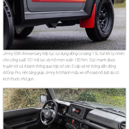
Jimny 55th Anniversary tiếp tục sử dụng động cơ xăng 1.5L hút khí tự nhiên
cho công suất 101 mã lực và mô-men xoắn 130 Nm. Sức mạnh được
truyền tới cả 4 bánh thông qua hộp số sàn 5 cấp và hệ thống dẫn động
AllGrip Pro, nền tảng giúp Jimny trở thành mẫu xe off-road nổi bật dù có
kích thước nhỏ gọn.