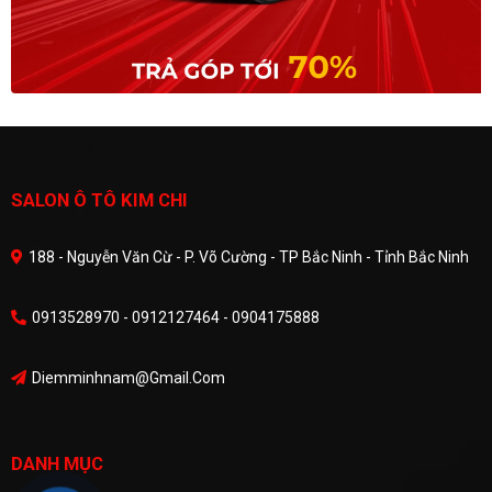
SALON Ô TÔ KIM CHI
188 - Nguyễn Văn Cừ - P. Võ Cường - TP Bắc Ninh - Tỉnh Bắc Ninh
0913528970 - 0912127464 - 0904175888
Diemminhnam@gmail.com
DANH MỤC