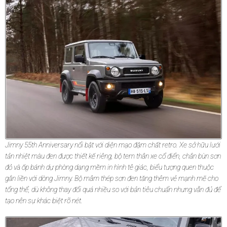
Jimny 55th Anniversary nổi bật với diện mạo đậm chất retro. Xe sở hữu lưới
tản nhiệt màu đen được thiết kế riêng, bộ tem thân xe cổ điển, chắn bùn sơn
đỏ và ốp bánh dự phòng dạng mềm in hình tê giác, biểu tượng quen thuộc
gắn liền với dòng Jimny. Bộ mâm thép sơn đen tăng thêm vẻ mạnh mẽ cho
tổng thể, dù không thay đổi quá nhiều so với bản tiêu chuẩn nhưng vẫn đủ để
tạo nên sự khác biệt rõ nét.