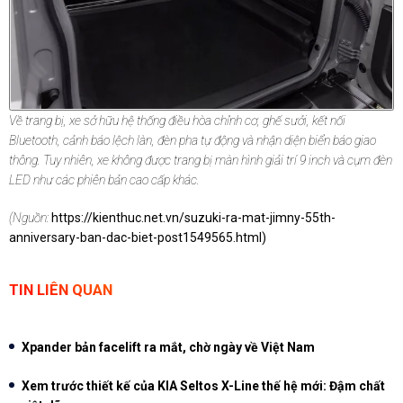
Về trang bị, xe sở hữu hệ thống điều hòa chỉnh cơ, ghế sưởi, kết nối
Bluetooth, cảnh báo lệch làn, đèn pha tự động và nhận diện biển báo giao
thông. Tuy nhiên, xe không được trang bị màn hình giải trí 9 inch và cụm đèn
LED như các phiên bản cao cấp khác.
(Nguồn:
https://kienthuc.net.vn/suzuki-ra-mat-jimny-55th-
anniversary-ban-dac-biet-post1549565.html
)
TIN LIÊN QUAN
Xpander bản facelift ra mắt, chờ ngày về Việt Nam
Xem trước thiết kế của KIA Seltos X-Line thế hệ mới: Đậm chất