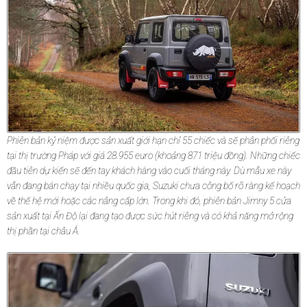
Phiên bản kỷ niệm được sản xuất giới hạn chỉ 55 chiếc và sẽ phân phối riêng
tại thị trường Pháp với giá 28.955 euro (khoảng 871 triệu đồng). Những chiếc
đầu tiên dự kiến sẽ đến tay khách hàng vào cuối tháng này. Dù mẫu xe này
vẫn đang bán chạy tại nhiều quốc gia, Suzuki chưa công bố rõ ràng kế hoạch
về thế hệ mới hoặc các nâng cấp lớn. Trong khi đó, phiên bản Jimny 5 cửa
sản xuất tại Ấn Độ lại đang tạo được sức hút riêng và có khả năng mở rộng
thị phần tại châu Á.