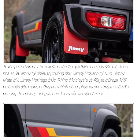
Trước phiên bản này, Suzuki đã nhiều lần giới thiệu các bản đặc biệt khác
nhau của Jimny tại nhiều thị trường như: Jimny Horizon tại Đức, Jimny
Mata ở Ý, Jimny Heritage ở Úc, Rhino ở Malaysia và 4Style ở Brazil. Mỗi
phiên bản đều mang những tinh chỉnh riêng, phục vụ cho từng thị hiếu địa
phương. Tuy nhiên, tương lai của Jimny vẫn là một dấu hỏi.