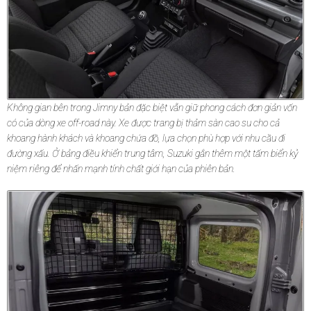
Không gian bên trong Jimny bản đặc biệt vẫn giữ phong cách đơn giản vốn
có của dòng xe off-road này. Xe được trang bị thảm sàn cao su cho cả
khoang hành khách và khoang chứa đồ, lựa chọn phù hợp với nhu cầu đi
đường xấu. Ở bảng điều khiển trung tâm, Suzuki gắn thêm một tấm biển kỷ
niệm riêng để nhấn mạnh tính chất giới hạn của phiên bản.