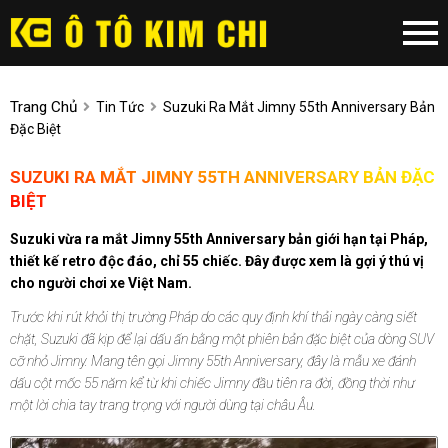
Trang Chủ
Tin Tức
Suzuki Ra Mắt Jimny 55th Anniversary Bản
Đặc Biệt
SUZUKI RA MẮT JIMNY 55TH ANNIVERSARY BẢN ĐẶC
BIỆT
Suzuki vừa ra mắt Jimny 55th Anniversary bản giới hạn tại Pháp,
thiết kế retro độc đáo, chỉ 55 chiếc. Đây được xem là gợi ý thú vị
cho người chơi xe Việt Nam.
Trước khi rút khỏi thị trường Pháp do các quy định khí thải ngày càng siết
chặt, Suzuki đã kịp để lại dấu ấn bằng một phiên bản đặc biệt của dòng SUV
cỡ nhỏ Jimny. Mang tên gọi Jimny 55th Anniversary, đây là mẫu xe đánh
dấu cột mốc 55 năm kể từ khi chiếc Jimny đầu tiên ra đời, đồng thời như
một lời chia tay trang trọng với người dùng tại châu Âu.