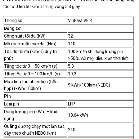
tốc từ 0 lên 50 km/h trong vòng 5.3 giây.
Thông số
VinFast VF 3
Động cơ
Công suất tối đa (kW)
32
Mô men xoắn cực đại (Nm)
110
Tốc độ tối đa (km/h) duy trì 1
100 km/h khi dung lượng pin
phút
>50%, với mọi điều kiện thời tiết.
Tăng tốc từ 0 – 50 km/h (s)
5,3
Tăng tốc từ 0 – 100 km/h (s)
19,3
Mức tiêu thụ nhiên liệu (hỗn
9 kWh/100km (NEDC)
hợp) (kWh/100km)
Pin
Loại pin
LFP
Dung lượng pin (kWh) – khả
18,64 kWh
dụng
Quãng đường chạy một lần sạc
210
đầy theo chuẩn NEDC (km)