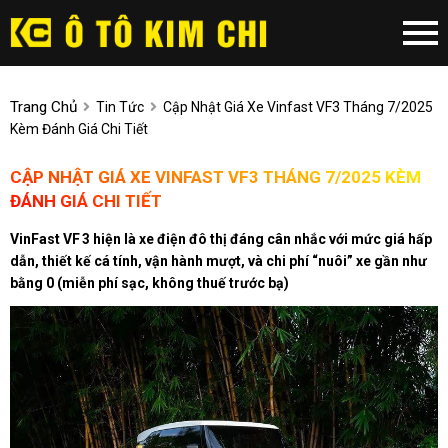
Trang Chủ
Tin Tức
Cập Nhật Giá Xe Vinfast VF3 Tháng 7/2025
Kèm Đánh Giá Chi Tiết
CẬP NHẬT GIÁ XE VINFAST VF3 THÁNG 7/2025 KÈM
ĐÁNH GIÁ CHI TIẾT
VinFast VF 3 hiện là xe điện đô thị đáng cân nhắc với mức giá hấp
dẫn, thiết kế cá tính, vận hành mượt, và chi phí “nuôi” xe gần như
bằng 0 (miễn phí sạc, không thuế trước bạ)