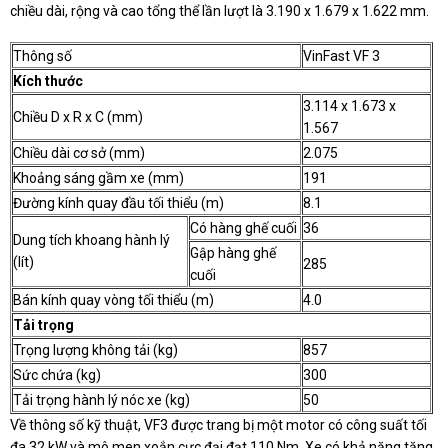
chiều dài, rộng và cao tổng thể lần lượt là 3.190 x 1.679 x 1.622 mm.
Thông số
VinFast VF 3
Kích thước
3.114 x 1.673 x
Chiều D x R x C (mm)
1.567
Chiều dài cơ sở (mm)
2.075
Khoảng sáng gầm xe (mm)
191
Đường kính quay đầu tối thiểu (m)
8.1
Có hàng ghế cuối
36
Dung tích khoang hành lý
Gập hàng ghế
(lít)
285
cuối
Bán kính quay vòng tối thiểu (m)
4.0
Tải trọng
Trọng lượng không tải (kg)
857
Sức chứa (kg)
300
Tải trọng hành lý nóc xe (kg)
50
Về thông số kỹ thuật, VF3 được trang bị một motor có công suất tối
đa 32 kW và mô men xoắn cực đại đạt 110 Nm. Xe có khả năng tăng