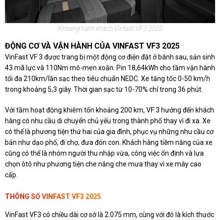
Khoang hành khách Vinfast VF3 2025
ĐỘNG CƠ VÀ VẬN HÀNH CỦA VINFAST VF3 2025
VinFast VF 3 được trang bị một động cơ điện đặt ở bánh sau, sản sinh
43 mã lực và 110Nm mô-men xoắn. Pin 18,64kWh cho tầm vận hành
tối đa 210km/lần sạc theo tiêu chuẩn NEDC. Xe tăng tốc 0-50 km/h
trong khoảng 5,3 giây. Thời gian sạc từ 10-70% chỉ trong 36 phút.
Với tầm hoạt động khiêm tốn khoảng 200 km, VF 3 hướng đến khách
hàng có nhu cầu di chuyển chủ yếu trong thành phố thay vì đi xa. Xe
có thể là phương tiện thứ hai của gia đình, phục vụ những nhu cầu cơ
bản như dạo phố, đi chợ, đưa đón con. Khách hàng tiềm năng của xe
cũng có thể là nhóm người thu nhập vừa, công việc ổn định và lựa
chọn ôtô như phương tiện che nắng che mưa thay vì xe máy cao
cấp.
THÔNG SỐ VINFAST VF3 2025
VinFast VF3 có chiều dài cơ sở là 2.075 mm, cùng với đó là kích thước