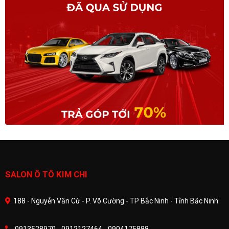
SALON Ô TÔ KIM CHI
188 - Nguyễn Văn Cừ - P. Võ Cường - TP Bắc Ninh - Tỉnh Bắc Ninh
0913528970 - 0912127464 - 0904175888