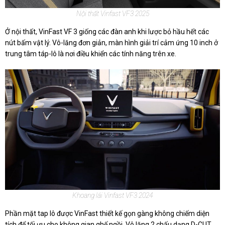
Nội thất Vinfast VF3 2025
Ở nội thất, VinFast VF 3 giống các đàn anh khi lược bỏ hầu hết các
nút bấm vật lý. Vô-lăng đơn giản, màn hình giải trí cảm ứng 10 inch ở
trung tâm táp-lô là nơi điều khiển các tính năng trên xe.
Khoang lái Vinfast VF3 2024
Phần mặt tap lô được VinFast thiết kế gọn gàng không chiếm diện
tích để tối ưu cho không gian ghế ngồi. Vô lăng 2 chấu dạng D-CUT