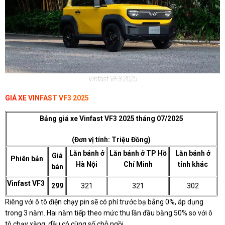
Vinfast VF3 2025
GIÁ XE VINFAST VF3 2025
Bảng giá xe Vinfast VF3 2025 tháng 07/2025
(Đơn vị tính: Triệu Đồng)
Lăn bánh ở
Lăn bánh ở TP Hồ
Lăn bánh ở
Giá
Phiên bản
Hà Nội
Chí Minh
tỉnh khác
bán
Vinfast VF3
299
321
321
302
Riêng với ô tô điện chạy pin sẽ có phí trước bạ bằng 0%, áp dụng
trong 3 năm. Hai năm tiếp theo mức thu lần đầu bằng 50% so với ô
tô chạy xăng, dầu có cùng số chỗ ngồi.