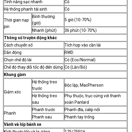
Tính năng sạc nhanh
Có
Hệ thống phanh tái sinh
Có
Bình thường
5 giờ (10-70%)
Thời gian nạp
(giờ)
pin
Nhanh (phút)
36 phút (10-70%)
Thông số truyền động khác
Cách chuyển số
Tích hợp vào cần lái
Dẫn động
RWD
Chọn chế độ lái
Có (Eco/Normal)
Chế độ thay đổi tốc độ đến dừng
Có (Lăn/Bò)
Khung gầm
Hệ thống treo
Độc lập, MacPherson
trước
Giảm xóc
Hệ thống treo
Phụ thuộc, trục cứng với thanh
sau
xoắn Panlard
Phanh trước
Phanh đĩa, calip nổi
Phanh
Phanh sau
Phanh tay trống
Vành và lốp bánh xe
Kích thước lốp và la-zăng
175/75R16