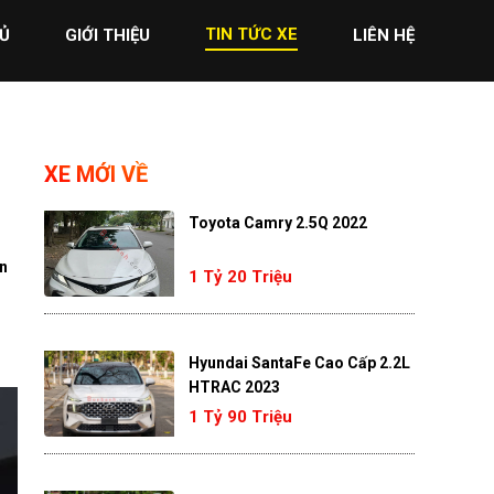
TIN TỨC XE
Ủ
GIỚI THIỆU
LIÊN HỆ
XE MỚI VỀ
Toyota Camry 2.5Q 2022
ân
1 Tỷ 20 Triệu
Hyundai SantaFe Cao Cấp 2.2L
HTRAC 2023
1 Tỷ 90 Triệu