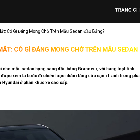
TRANG CH
 Mắt: Có Gì Đáng Mong Chờ Trên Mẫu Sedan Đầu Bảng?
MẮT: CÓ GÌ ĐÁNG MONG CHỜ TRÊN MẪU SEDAN
i cho mẫu sedan hạng sang đầu bảng Grandeur, với hàng loạt tinh
ây được xem là bước đi chiến lược nhằm tăng sức cạnh tranh trong ph
ủa Hyundai ở phân khúc xe cao cấp.