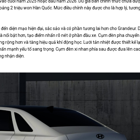
ệu vào cuối năm 2025 hoặc đầu năm 2026. Dù giá bán chính thức chưa đư
oảng 2 triệu won Hàn Quốc. Mức điều chỉnh này được cho là hợp lý, tươn
đến diện mạo hiện đại, sắc sảo và có phần tương lai hơn cho Grandeur. 
à nổi bật hơn, tạo điểm nhấn rõ nét ở phần đầu xe. Cụm đèn pha chuyển
g rộng hơn và tăng hiệu quả khí động học. Lưới tản nhiệt được thiết kế lạ
nhấn mạnh yếu tố sang trọng. Cụm đèn xi nhan phía sau được đưa lên ca
ng nhận diện.