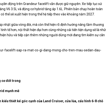
truyền động trên Grandeur facelift vẫn được giữ nguyên. Xe tiếp tục sử
ng V6 3.5L và động cơ hybrid tăng áp 1.6L. Phiên bản chạy hoàn toàn
có thể sẽ xuất hiện trong thế hệ tiếp theo vào khoảng năm 2027.
ập nhật giữa vòng đời, mà còn thể hiện rõ định hướng nâng tầm thương
inh tế hơn, nội thất hiện đại hơn cùng những cải tiến tiện dụng sẽ là nh
g hiện hữu và tiếp cận thêm những người dùng mới đang tìm kiếm sự cân
deur-facelift-sap-ra-mat-co-gi-dang-mong-cho-tren-mau-sedan-dau-
g cơ đốt trong
brid mạnh mẽ
 kiểu thiết kế góc cạnh của Land Cruiser, cửa lùa, cấu hình 6-8 chỗ