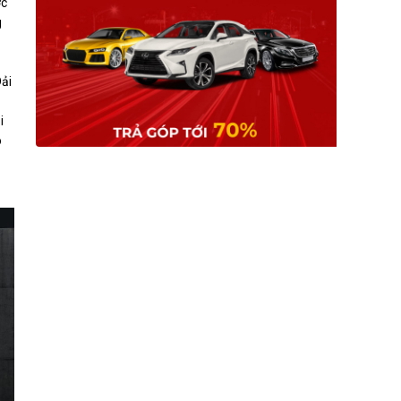
ợc
g
Dải
i
o