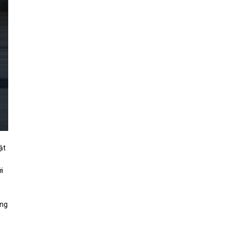
ật
i
ống