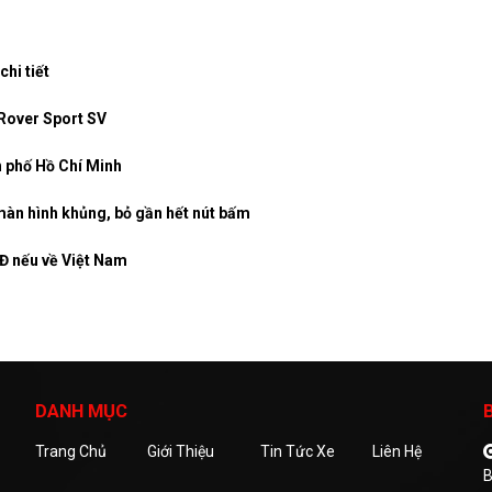
hi tiết
 Rover Sport SV
nh phố Hồ Chí Minh
 màn hình khủng, bỏ gần hết nút bấm
Đ nếu về Việt Nam
DANH MỤC
Trang Chủ
Giới Thiệu
Tin Tức Xe
Liên Hệ
B