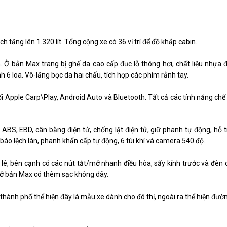
ch tăng lên 1.320 lít. Tổng cộng xe có 36 vị trí để đồ khắp cabin.
. Ở bản Max trang bị ghế da cao cấp đục lỗ thông hơi, chất liệu nhựa đ
h 6 loa. Vô-lăng bọc da hai chấu, tích hợp các phím rảnh tay.
nối Apple Carp\Play, Android Auto và Bluetooth. Tất cả các tính năng chế 
 ABS, EBD, cân bằng điện tử, chống lật điện tử, giữ phanh tự động, hỗ
báo lệch làn, phanh khẩn cấp tự động, 6 túi khí và camera 540 độ.
 lê, bên cạnh có các nút tắt/mở nhanh điều hòa, sấy kính trước và đèn 
a ở bản Max có thêm sạc không dây.
ủa thành phố thể hiện đây là mẫu xe dành cho đô thị, ngoài ra thể hiện đ