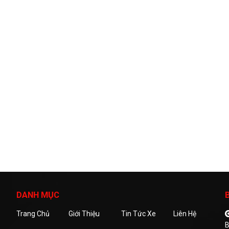
DANH MỤC
Trang Chủ
Giới Thiệu
Tin Tức Xe
Liên Hệ
B