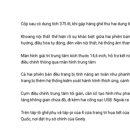
Cốp sau có dung tích 375 lít, khi gập hàng ghế thứ hai dung tí
Khoang nội thất thể hiện rõ sự khác biệt giữa hai phiên bản
hướng, điều hòa tự động, đèn viền nội thất, hệ thống âm than
Màn hình giải trí trung tâm kích thước 14,6 inch, hỗ trợ kết 
điều chỉnh thông qua màn hình trung tâm.
Cả hai phiên bản đều trang bị tính năng an toàn như phanh
trang bị thêm hệ thống kiểm soát hành trình thích ứng, cảnh 
Cụm điều chỉnh trung tâm tối giản, cần số tạo hình như pha
tăng không gian chứa đồ, đi kèm hai cổng sạc USB. Ngoài r
Trên táp-lô ghế phụ và táp-pi của 4 cửa trang trí họa tiết c
Quốc, nơi đặt trụ sở chính của Geely.