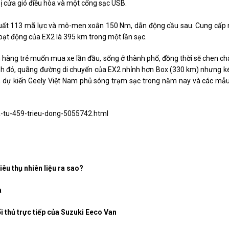
bị cửa gió điều hòa và một cổng sạc USB.
ất 113 mã lực và mô-men xoắn 150 Nm, dẫn động cầu sau. Cung cấp nă
oạt động của EX2 là 395 km trong một lần sạc.
h hàng trẻ muốn mua xe lần đầu, sống ở thành phố, đồng thời sẽ chen c
ạnh đó, quãng đường di chuyển của EX2 nhỉnh hơn Box (330 km) nhưng k
, dự kiến Geely Việt Nam phủ sóng trạm sạc trong năm nay và các mẫu 
a-tu-459-trieu-dong-5055742.html
êu thụ nhiên liệu ra sao?
a
i thủ trực tiếp của Suzuki Eeco Van