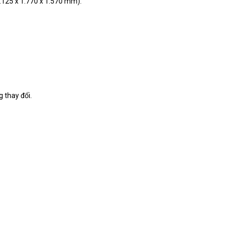
.125 x 1.770 x 1.570 mm).
g thay đổi.