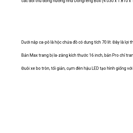
các đối thủ đồng hương như Dongfeng Box (4.030 x 1.810 x 
Dưới nắp ca-pô là hộc chứa đồ có dung tích 70 lít. Đây là lợi
Bản Max trang bị la-zăng kích thước 16 inch, bản Pro chỉ tran
Đuôi xe bo tròn, tối giản, cụm đèn hậu LED tạo hình giống vớ