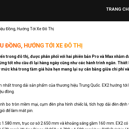
TRANG CH
riệu Đồng, Hướng Tới Xe Đô Thị
ỆU ĐỒNG, HƯỚNG TỚI XE ĐÔ THỊ
yển trong đô thị, được phân phối với hai phiên bản Pro và Max nhằm 
ng tốt nhu cầu đi lại hàng ngày cũng như các hành trình ngắn. Thiết 
ở mức khá trong tầm giá hứa hẹn mang lại sự cân bằng giữa chi phí v
n nhất trong dải sản phẩm của thương hiệu Trung Quốc. EX2 hướng tới k
iệu đồng.
ình bo tròn mềm mại, cụm đèn pha hình chiếc lá, tích hợp dải đèn định 
gió để làm mát pin.
805 x 1.580 mm, trục cơ sở 2.650 mm và khoảng sáng gầm 160 mm. EX2 có 