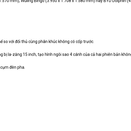
1.570 mm), Wuling Bingo (3.950 x 1.708 x 1.580 mm) hay BYD Dolphin (4
 thế so với đối thủ cùng phân khúc không có cốp trước.
g bị la-zăng 15 inch, tạo hình ngôi sao 4 cánh của cả hai phiên bản khôn
i cụm đèn pha.