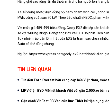
Hàng ghế sau rộng rãi, đủ thoải mái cho ba người lớn, trang 
Xe sử dụng môtơ điện đồng bộ nam châm vĩnh cửu, công su
kWh, công suất sạc 70 kW. Theo tiêu chuẩn NEDC, phạm vi h
Với mức giá 459-499 triệu đồng, Geely EX2 dễ tiếp cận khác
so với Wulling Bingo, Dongfeng Box và BYD Dolphin. Bên c
Tuy nhiên rào cản lớn nhất của EX2 là trạm sạc chưa nhiều
Auto có thể dùng chung.
Nguồn:
https://vnexpress.net/geely-ex2-hatchback-dien-gi
TIN LIÊN QUAN
Tin đồn Ford Everest bản xăng cập bến Việt Nam, mức ti
MPV điện BYD M6 hút khách Việt với gần 2.000 xe bán r
Cận cảnh VinFast EC Van cửa lùa: Thiết kế tiện dụng, đố