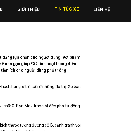
TIN TỨC XE
Ủ
GIỚI THIỆU
LIÊN HỆ
đa dạng lựa chọn cho người dùng. Với phạm
kế nhỏ gọn giúp EX2 linh hoạt trong điều
à tiện ích cho người dùng phổ thông.
hách hàng ở trẻ tuổi ở những đô thị. Xe bán
vị chữ C. Bản Max trang bị đèn pha tự động,
kích thước tương đương cỡ B, cạnh tranh với