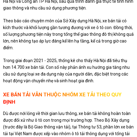
Hà Nội và Công an TP Hà Nội, sau quá trình đánh giá thực tế tình hình
giao thông và nhu cầu sử dụng phương tiện.
Theo báo cáo chuyên môn của Sở Xây dựng Hà Nội, xe bán tải có
kích thước và khối lượng gần tương đương với xe ô tô con. Đồng thời,
số lượng phương tiện này trong tổng thể giao thông đô thị không quá
lớn, nên không tạo áp lực đáng kể lên hạ tầng, kể cả trong giờ cao
điểm.
Trong giai đoạn 2021 - 2025, thống kê cho thấy Hà Nội đã tiêu thụ
hơn 14.700 xe bán tải. Con số này phản ánh xu hướng gia tăng nhu
cầu sử dụng loại xe đa dụng này của người dân, đặc biệt trong các
hoạt động vận chuyển nhẹ và sinh hoạt gia đình.
XE BÁN TẢI VẪN THUỘC NHÓM XE TẢI THEO QUY
ĐỊNH
Dù được nới lỏng về thời gian lưu thông, xe bán tải không hoàn toàn
được đối xử như ô tô con trong mọi trường hợp. Theo Bộ Xây dựng
(trước đây là Bộ Giao thông vận tải), tại Thông tư 53, phần lớn xe bán
tải tại Việt Nam được xếp vào nhóm ô tô tải thông dụng với tổng tải