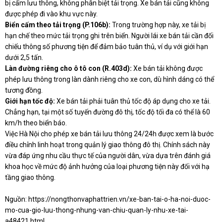
bị cấm lưu thông, không phân biệt tải trọng. Xe bán tải cũng không
được phép đi vào khu vực này.
Biển cấm theo tải trọng (P.106b):
Trong trường hợp này, xe tải bị
hạn chế theo mức tải trọng ghi trên biển. Người lái xe bán tải cần đối
chiếu thông số phương tiện để đảm bảo tuân thủ, ví dụ với giới hạn
dưới 2,5 tấn.
Làn đường riêng cho ô tô con (R.403d):
Xe bán tải không được
phép lưu thông trong làn dành riêng cho xe con, dù hình dáng có thể
tương đồng.
Giới hạn tốc độ:
Xe bán tải phải tuân thủ tốc độ áp dụng cho xe tải.
Chẳng hạn, tại một số tuyến đường đô thị, tốc độ tối đa có thể là 60
km/h theo biển báo.
Việc Hà Nội cho phép xe bán tải lưu thông 24/24h được xem là bước
điều chỉnh linh hoạt trong quản lý giao thông đô thị. Chính sách này
vừa đáp ứng nhu cầu thực tế của người dân, vừa dựa trên đánh giá
khoa học về mức độ ảnh hưởng của loại phương tiện này đối với hạ
tầng giao thông.
Nguồn:
https://nongthonvaphattrien.vn/xe-ban-tai-o-ha-noi-duoc-
mo-cua-gio-luu-thong-nhung-van-chiu-quan-ly-nhu-xe-tai-
a48421.html