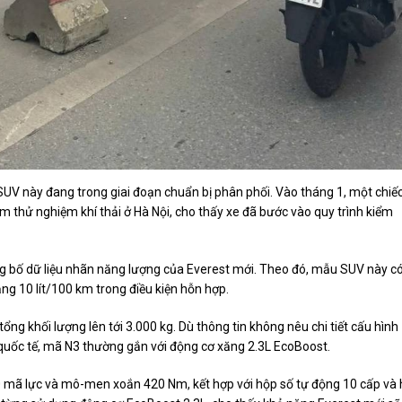
SUV này đang trong giai đoạn chuẩn bị phân phối. Vào tháng 1, một chiế
âm thử nghiệm khí thải ở Hà Nội, cho thấy xe đã bước vào quy trình kiểm
ng bố dữ liệu nhãn năng lượng của Everest mới. Theo đó, mẫu SUV này c
ng 10 lít/100 km trong điều kiện hỗn hợp.
tổng khối lượng lên tới 3.000 kg. Dù thông tin không nêu chi tiết cấu hình
quốc tế, mã N3 thường gắn với động cơ xăng 2.3L EcoBoost.
280 mã lực và mô-men xoắn 420 Nm, kết hợp với hộp số tự động 10 cấp và 