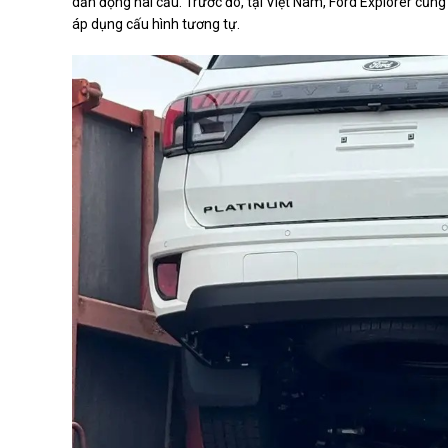
dẫn động hai cầu. Trước đó, tại Việt Nam, Ford Explorer cũn
áp dụng cấu hình tương tự.