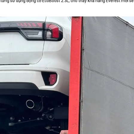
g từng sử dụng động cơ EcoBoost 2.3L, cho thấy khả năng Everest mới sẽ