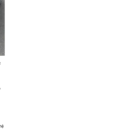
c
ó
hệ