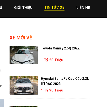
TIN TỨC XE
Ủ
GIỚI THIỆU
LIÊN HỆ
XE MỚI VỀ
Toyota Camry 2.5Q 2022
1 Tỷ 20 Triệu
t
Hyundai SantaFe Cao Cấp 2.2L
HTRAC 2023
e,
1 Tỷ 90 Triệu